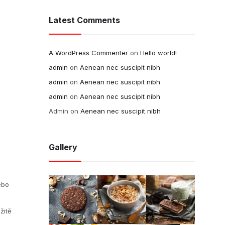
Latest Comments
A WordPress Commenter
on
Hello world!
admin
on
Aenean nec suscipit nibh
admin
on
Aenean nec suscipit nibh
admin
on
Aenean nec suscipit nibh
Admin
on
Aenean nec suscipit nibh
Gallery
ebo
žitě