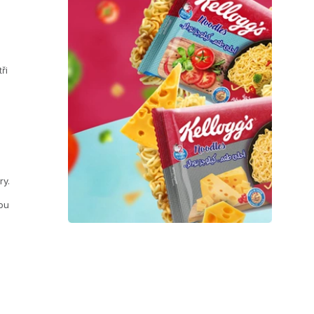
ři
ry.
nou