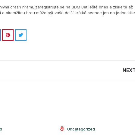
chlými crash hrami, zaregistrujte se na BDM Bet ještě dnes a získejte až
mi a okamžitou hrou může být vaše další krátká seance jen na jedno klikn
NEX
08
Jun
d
Uncategorized