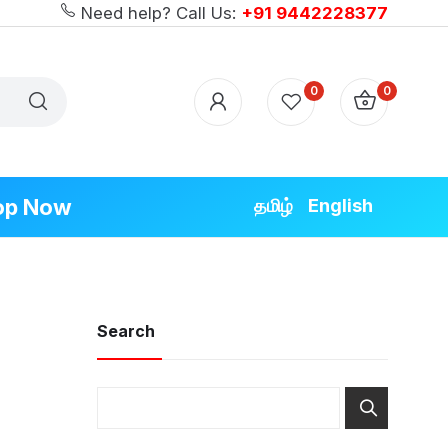
Need help? Call Us:
+91 9442228377
0
0
op Now
தமிழ்
English
ODUCTS
Search
ecial
ecial
ecial
pecial
cial