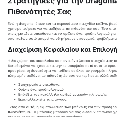
Στρατηγικές για την Dragoni
Πιθανότητές Σας
Ενώ η dragonia, όπως και τα περισσότερα παιχνίδια καζίνο, βασ
χρησιμοποιήσετε για να αυξήσετε τις πιθανότητές σας. Ένα από
στοιχηματίζετε υπεύθυνα και να ορίζετε ένα προϋπολογισμό για
σας, καθώς αυτό μπορεί να οδηγήσει σε οικονομικά προβλήματα
Διαχείριση Κεφαλαίου και Επιλο
Η διαχείριση του κεφαλαίου σας είναι ένα βασικό στοιχείο μιας 
διατεθειμένοι να χάσετε και μην το υπερβείτε ποτέ αυτό το όρ
προσφέρει τη δυνατότητα να παίξετε σε όλες τις γραμμές πληρ
πληρωμής αυξάνει τις πιθανότητές σας να κερδίσετε, αλλά αυξά
Στοιχηματίστε υπεύθυνα.
Ορίστε ένα προϋπολογισμό.
Επιλέξτε τον κατάλληλο αριθμό γραμμών πληρωμής.
Εκμεταλλευτείτε τα μπόνους.
Εκτός από αυτά, η εκμετάλλευση των μπόνους και των προσφορ
πλεονέκτημα. Τα μπόνους μπορούν να σας δώσουν επιπλέον χρ
αυξήσουν τις πιθανότητές σας να κερδίσετε.