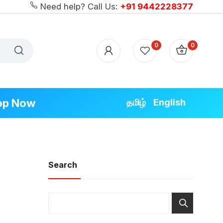
Need help? Call Us:
+91 9442228377
0
0
op Now
தமிழ்
English
ODUCTS
Search
ecial
ecial
ecial
pecial
cial