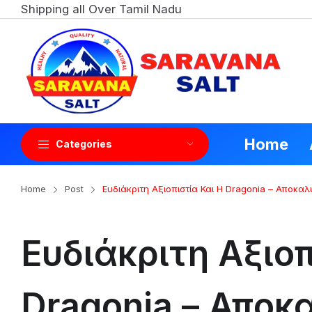
Shipping all Over Tamil Nadu
Home
Categories
Home
Post
Ευδιάκριτη Αξιοπιστία Και Η Dragonia – Αποκα
Ευδιάκριτη Αξιοπ
Dragonia – Αποκ