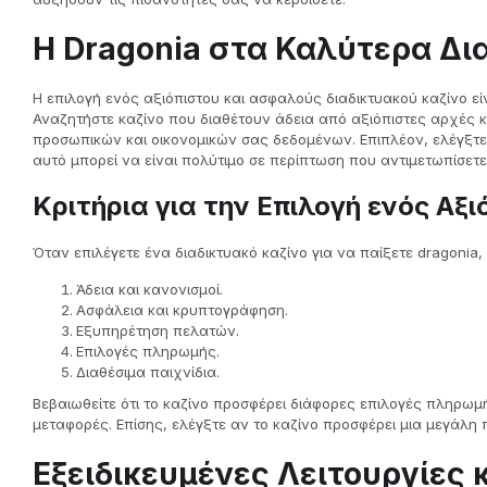
Η Dragonia στα Καλύτερα Δι
Η επιλογή ενός αξιόπιστου και ασφαλούς διαδικτυακού καζίνο εί
Αναζητήστε καζίνο που διαθέτουν άδεια από αξιόπιστες αρχές 
προσωπικών και οικονομικών σας δεδομένων. Επιπλέον, ελέγξτ
αυτό μπορεί να είναι πολύτιμο σε περίπτωση που αντιμετωπίσετ
Κριτήρια για την Επιλογή ενός Αξι
Όταν επιλέγετε ένα διαδικτυακό καζίνο για να παίξετε dragonia
Άδεια και κανονισμοί.
Ασφάλεια και κρυπτογράφηση.
Εξυπηρέτηση πελατών.
Επιλογές πληρωμής.
Διαθέσιμα παιχνίδια.
Βεβαιωθείτε ότι το καζίνο προσφέρει διάφορες επιλογές πληρωμ
μεταφορές. Επίσης, ελέγξτε αν το καζίνο προσφέρει μια μεγάλη 
Εξειδικευμένες Λειτουργίες 