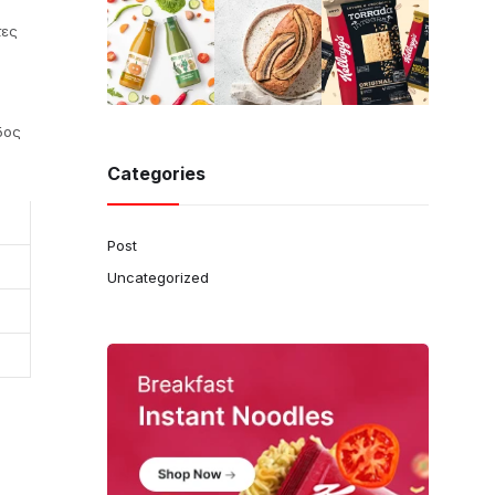
τες
δος
Categories
Post
Uncategorized