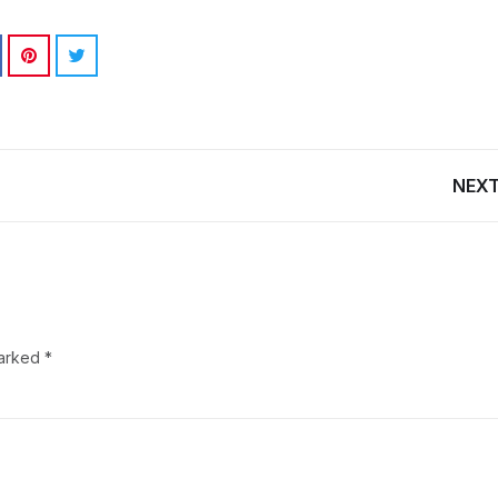
NEX
marked
*