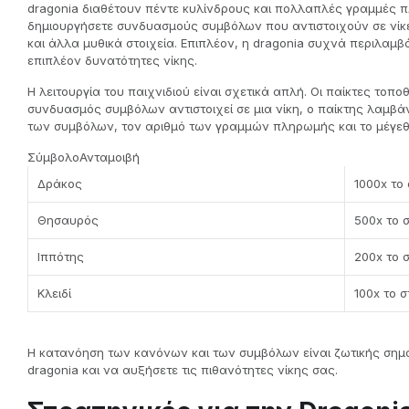
dragonia διαθέτουν πέντε κυλίνδρους και πολλαπλές γραμμές π
δημιουργήσετε συνδυασμούς συμβόλων που αντιστοιχούν σε νί
και άλλα μυθικά στοιχεία. Επιπλέον, η dragonia συχνά περιλαμβ
επιπλέον δυνατότητες νίκης.
Η λειτουργία του παιχνιδιού είναι σχετικά απλή. Οι παίκτες τοπ
συνδυασμός συμβόλων αντιστοιχεί σε μια νίκη, ο παίκτης λαμβά
των συμβόλων, τον αριθμό των γραμμών πληρωμής και το μέγεθ
ΣύμβολοΑνταμοιβή
Δράκος
1000x το
Θησαυρός
500x το 
Ιππότης
200x το 
Κλειδί
100x το 
Η κατανόηση των κανόνων και των συμβόλων είναι ζωτικής σημ
dragonia και να αυξήσετε τις πιθανότητες νίκης σας.