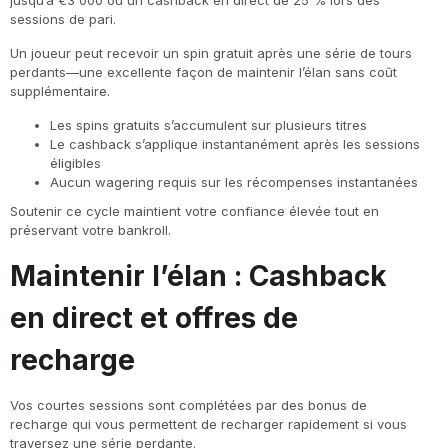
jusqu’à €3 000 ou un cashback en direct de 25 % lors des
sessions de pari.
Un joueur peut recevoir un spin gratuit après une série de tours
perdants—une excellente façon de maintenir l’élan sans coût
supplémentaire.
Les spins gratuits s’accumulent sur plusieurs titres
Le cashback s’applique instantanément après les sessions
éligibles
Aucun wagering requis sur les récompenses instantanées
Soutenir ce cycle maintient votre confiance élevée tout en
préservant votre bankroll.
Maintenir l’élan : Cashback
en direct et offres de
recharge
Vos courtes sessions sont complétées par des bonus de
recharge qui vous permettent de recharger rapidement si vous
traversez une série perdante.