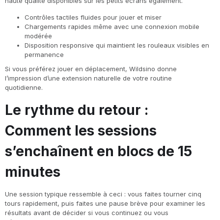
haute qualité disponibles sur les petits écrans également.
Contrôles tactiles fluides pour jouer et miser
Chargements rapides même avec une connexion mobile
modérée
Disposition responsive qui maintient les rouleaux visibles en
permanence
Si vous préférez jouer en déplacement, Wildsino donne
l’impression d’une extension naturelle de votre routine
quotidienne.
Le rythme du retour :
Comment les sessions
s’enchaînent en blocs de 15
minutes
Une session typique ressemble à ceci : vous faites tourner cinq
tours rapidement, puis faites une pause brève pour examiner les
résultats avant de décider si vous continuez ou vous