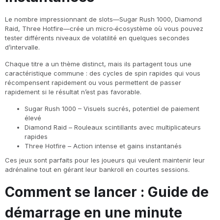
Le nombre impressionnant de slots—Sugar Rush 1000, Diamond
Raid, Three Hotfire—crée un micro‑écosystème où vous pouvez
tester différents niveaux de volatilité en quelques secondes
d’intervalle.
Chaque titre a un thème distinct, mais ils partagent tous une
caractéristique commune : des cycles de spin rapides qui vous
récompensent rapidement ou vous permettent de passer
rapidement si le résultat n’est pas favorable.
Sugar Rush 1000 – Visuels sucrés, potentiel de paiement
élevé
Diamond Raid – Rouleaux scintillants avec multiplicateurs
rapides
Three Hotfire – Action intense et gains instantanés
Ces jeux sont parfaits pour les joueurs qui veulent maintenir leur
adrénaline tout en gérant leur bankroll en courtes sessions.
Comment se lancer : Guide de
démarrage en une minute