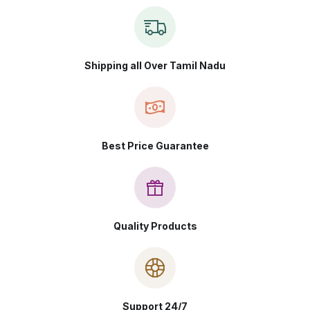
Shipping all Over Tamil Nadu
Best Price Guarantee
Quality Products
Support 24/7