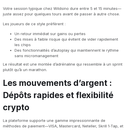
Votre session typique chez Wildsino dure entre 5 et 15 minutes—
juste assez pour quelques tours avant de passer à autre chose.
Les joueurs de ce style préfèrent :
Un retour immédiat sur gains ou pertes
Des mises à faible risque qui évitent de vider rapidement
les chips
Des fonctionnalités d’autoplay qui maintiennent le rythme
sans micromanagement
Le résultat est une montée d’adrénaline qui ressemble à un sprint
plutôt qu’à un marathon.
Les mouvements d’argent :
Dépôts rapides et flexibilité
crypto
La plateforme supporte une gamme impressionnante de
méthodes de paiement—VISA, Mastercard, Neteller, Skrill 1‑Tap, et