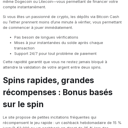
même Dogecoin ou Litecoin—vous permettant de financer votre
compte instantanément.
Si vous êtes un passionné de crypto, les dépôts via Bitcoin Cash
ou Tether prennent moins d’une minute à vérifier, vous permettant
de commencer à jouer immédiatement.
Pas besoin de longues vérifications
Mises à jour instantanées du solde après chaque
transaction
Support 24/7 pour tout problème de paiement
Cette rapidité garantit que vous ne restez jamais bloqué à
attendre la validation de votre argent entre deux spins.
Spins rapides, grandes
récompenses : Bonus basés
sur le spin
Le site propose de petites incitations fréquentes qui
récompensent le jeu rapide : un cashback hebdomadaire de 15 %