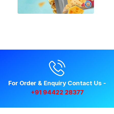
For Order & Enquiry Contact Us -
+91 94422 28377