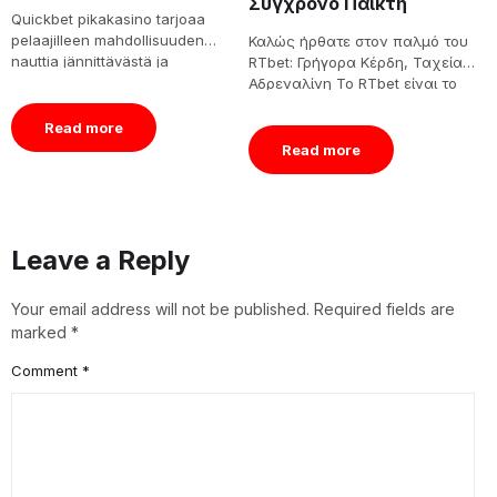
Σύγχρονο Παίκτη
v
Quickbet pikakasino tarjoaa
pelaajilleen mahdollisuuden
Καλώς ήρθατε στον παλμό του
1
nauttia jännittävästä ja
RTbet: Γρήγορα Κέρδη, Ταχεία
S
viihdyttävästä online-ruletista.
Αδρεναλίνη Το RTbet είναι το
v
Tässä artikkelissa
μέρος όπου η γραμμή[…]
e
tarkastelemme tarkemmin
á
Read more
Quickbet pikakasinon
Read more
ominaisuuksia, pelikokemuksia,
[…]
Leave a Reply
Your email address will not be published.
Required fields are
marked
*
Comment
*