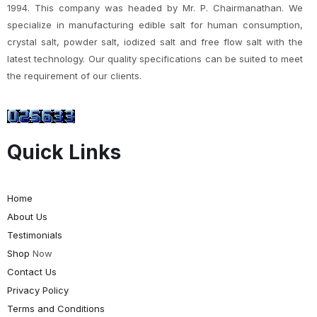
1994. This company was headed by Mr. P. Chairmanathan. We
specialize in manufacturing edible salt for human consumption,
crystal salt, powder salt, iodized salt and free flow salt with the
latest technology. Our quality specifications can be suited to meet
the requirement of our clients.
Quick Links
Home
About Us
Testimonials
Shop
Now
Contact Us
Privacy Policy
Terms and Conditions