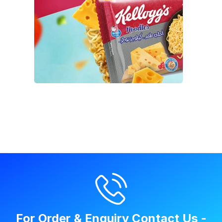
For Order & Enquiry Contact Us -