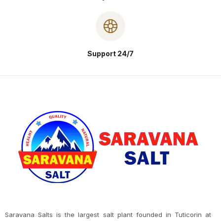
Support 24/7
Saravana Salts is the largest salt plant founded in Tuticorin at