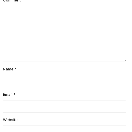
Comment
*
Name
*
Email
*
Website