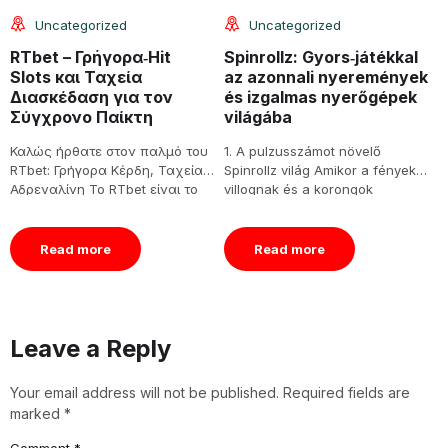
Uncategorized
Uncategorized
RTbet – Γρήγορα‑Hit
Spinrollz: Gyors‑játékkal
Е
Slots και Ταχεία
az azonnali nyeremények
в
Διασκέδαση για τον
és izgalmas nyerőgépek
G
Σύγχρονο Παίκτη
világába
н
о
Καλώς ήρθατε στον παλμό του
1. A pulzusszámot növelő
с
RTbet: Γρήγορα Κέρδη, Ταχεία
Spinrollz világ Amikor a fények
м
Αδρεναλίνη Το RTbet είναι το
villognak és a korongok
μέρος όπου η γραμμή[…]
elkezdenek forogni, már félig
átélte[…]
Read more
Read more
Leave a Reply
Your email address will not be published.
Required fields are
marked
*