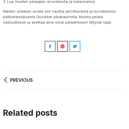
3. Lue muiden pelaajien arvosteluita ja kokemuksia
Näiden vinkkien avulla voit nauttia jännittävästä ja turvallisesta
pelikokemuksesta Quickbet pikakasinolla. Muista pelata
vastuullisesti ja asettaa aina omat pelaamiseen liittyvät rajat.
PREVIOUS
08
08
Related posts
Jun
Jun