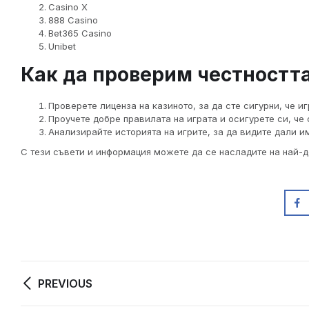
Casino X
888 Casino
Bet365 Casino
Unibet
Как да проверим честността
Проверете лиценза на казиното, за да сте сигурни, че и
Проучете добре правилата на играта и осигурете си, че с
Анализирайте историята на игрите, за да видите дали и
С тези съвети и информация можете да се насладите на най-д
PREVIOUS