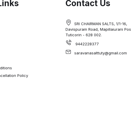
Links
Contact Us
SRI CHAIRMAN SALTS, 1/1-16,
Davispuram Road, Mapillaiurani Pos
Tuticorin - 628 002.
9442228377
saravanasalttuty@gmail.com
itions
ellation Policy