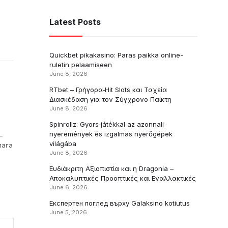
Latest Posts
Quickbet pikakasino: Paras paikka online-
ruletin pelaamiseen
June 8, 2026
RTbet – Γρήγορα‑Hit Slots και Ταχεία
Διασκέδαση για τον Σύγχρονο Παίκτη
June 8, 2026
Spinrollz: Gyors‑játékkal az azonnali
nyeremények és izgalmas nyerőgépek
–
világába
лага
June 8, 2026
Ευδιάκριτη Αξιοπιστία και η Dragonia –
Αποκαλυπτικές Προοπτικές και Εναλλακτικές
June 6, 2026
Експертен поглед върху Galaksino kotiutus
June 5, 2026