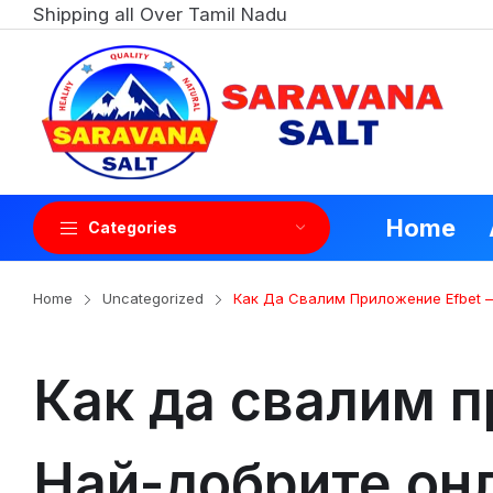
Shipping all Over Tamil Nadu
Home
Categories
Home
Uncategorized
Как Да Свалим Приложение Efbet –
Как да свалим п
Най-добрите онл