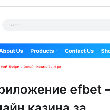
About Us
Products
Contact Us
Sh
 Най-Добрите Онлайн Казина За Игра
SALT PRODUCTS
FOOD PR
Combo Offer
Tuticorin Sp
риложение efbet 
Natural Sea Salt
Kovilpatti Sp
Himalayan Rock Salt
Udangudi Sp
Keela eral S
айн казина за
Mudalur spe