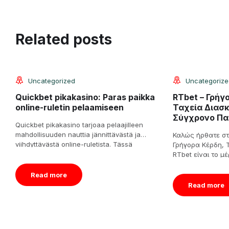
08
08
Related posts
Jun
Jun
Uncategorized
Uncategorize
Quickbet pikakasino: Paras paikka
RTbet – Γρήγο
online-ruletin pelaamiseen
Ταχεία Διασκ
Σύγχρονο Πα
Quickbet pikakasino tarjoaa pelaajilleen
mahdollisuuden nauttia jännittävästä ja
Καλώς ήρθατε στ
viihdyttävästä online-ruletista. Tässä
Γρήγορα Κέρδη, 
artikkelissa tarkastelemme tarkemmin
RTbet είναι το μ
Quickbet pikakasinon ominaisuuksia,
pelikokemuksia,[…]
Read more
Read more