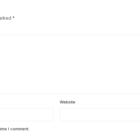
marked
*
Website
time I comment.