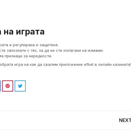
 на играта
грата е регулирана и защитена.
те запознати с тях, за да не сте излагани на измами.
ма признаци за нередности.
обрата игра на как да свалим приложение efbet в онлайн казината!
NEX