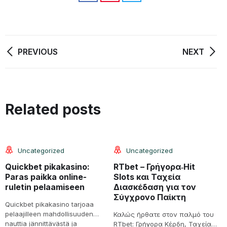
PREVIOUS
NEXT
08
08
Related posts
Jun
Jun
Uncategorized
Uncategorized
Quickbet pikakasino:
RTbet – Γρήγορα‑Hit
S
Paras paikka online-
Slots και Ταχεία
a
ruletin pelaamiseen
Διασκέδαση για τον
é
Σύγχρονο Παίκτη
v
Quickbet pikakasino tarjoaa
pelaajilleen mahdollisuuden
Καλώς ήρθατε στον παλμό του
1
nauttia jännittävästä ja
RTbet: Γρήγορα Κέρδη, Ταχεία
S