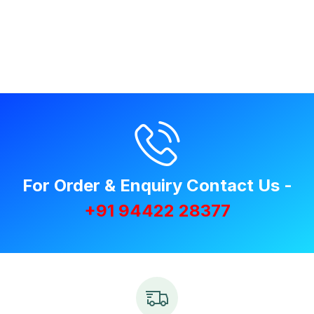
For Order & Enquiry Contact Us -
+91 94422 28377