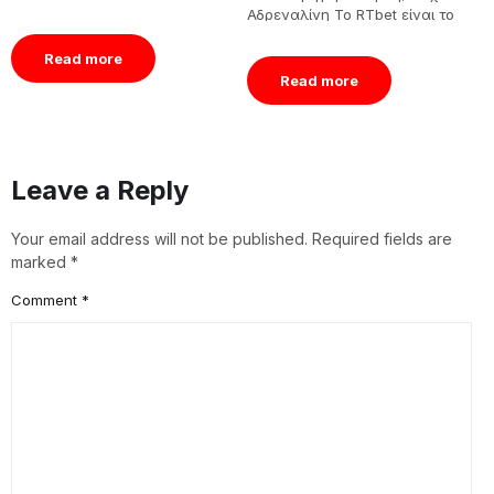
viihdyttävästä online-ruletista.
Αδρεναλίνη Το RTbet είναι το
v
Tässä artikkelissa
μέρος όπου η γραμμή[…]
e
tarkastelemme tarkemmin
á
Read more
Quickbet pikakasinon
Read more
ominaisuuksia, pelikokemuksia,
[…]
Leave a Reply
Your email address will not be published.
Required fields are
marked
*
Comment
*