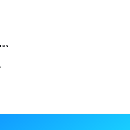
05
Jun
Uncategorized
Експертен поглед върху
lmas
Galaksino kotiutus
Galaksino kotiutus е една от най-
популярните игри в онлайн казината
днес.Със своята вълнуваща игрова
k
механика и възможност за[…]
Read more