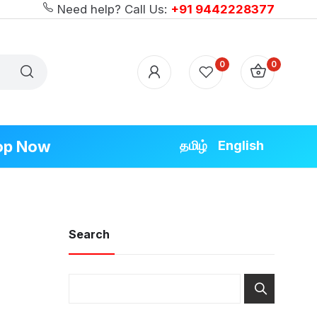
Need help? Call Us:
+91 9442228377
0
0
op Now
தமிழ்
English
ODUCTS
Search
ecial
ecial
ecial
pecial
cial