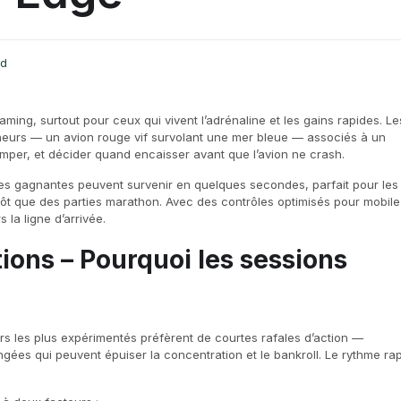
ed
ming, surtout pour ceux qui vivent l’adrénaline et les gains rapides. Le
urs — un avion rouge vif survolant une mer bleue — associés à un
rimper, et décider quand encaisser avant que l’avion ne crash.
éries gagnantes peuvent survenir en quelques secondes, parfait pour les
tôt que des parties marathon. Avec des contrôles optimisés pour mobile
la ligne d’arrivée.
ions – Pourquoi les sessions
rs les plus expérimentés préfèrent de courtes rafales d’action —
gées qui peuvent épuiser la concentration et le bankroll. Le rythme ra