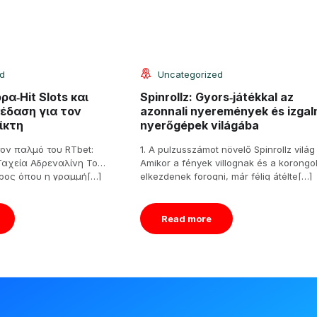
08
Jun
d
Uncategorized
ρα‑Hit Slots και
Spinrollz: Gyors‑játékkal az
έδαση για τον
azonnali nyeremények és izga
ίκτη
nyerőgépek világába
ον παλμό του RTbet:
1. A pulzusszámot növelő Spinrollz világ
Ταχεία Αδρεναλίνη Το
Amikor a fények villognak és a korongo
έρος όπου η γραμμή[…]
elkezdenek forogni, már félig átélte[…]
Read more