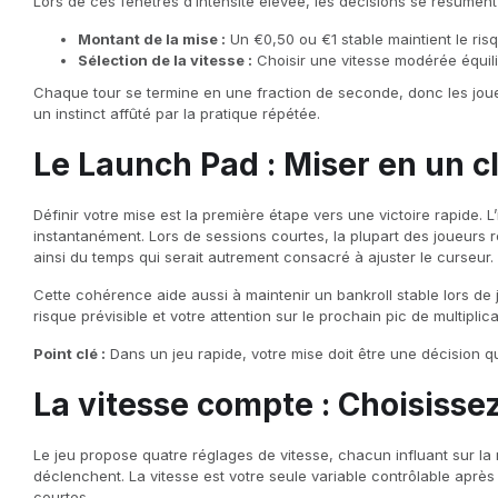
Lors de ces fenêtres d’intensité élevée, les décisions se résument
Montant de la mise :
Un €0,50 ou €1 stable maintient le risq
Sélection de la vitesse :
Choisir une vitesse modérée équilib
Chaque tour se termine en une fraction de seconde, donc les joueu
un instinct affûté par la pratique répétée.
Le Launch Pad : Miser en un cl
Définir votre mise est la première étape vers une victoire rapide. 
instantanément. Lors de sessions courtes, la plupart des joueur
ainsi du temps qui serait autrement consacré à ajuster le curseur.
Cette cohérence aide aussi à maintenir un bankroll stable lors de j
risque prévisible et votre attention sur le prochain pic de multiplica
Point clé :
Dans un jeu rapide, votre mise doit être une décision 
La vitesse compte : Choisissez
Le jeu propose quatre réglages de vitesse, chacun influant sur la r
déclenchent. La vitesse est votre seule variable contrôlable après
courtes.